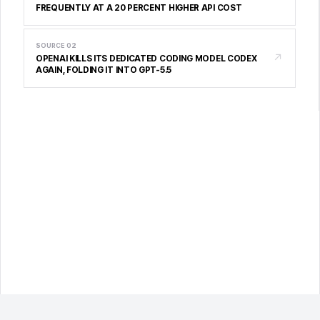
FREQUENTLY AT A 20 PERCENT HIGHER API COST
SOURCE
02
↗
OPENAI KILLS ITS DEDICATED CODING MODEL CODEX
AGAIN, FOLDING IT INTO GPT-5.5