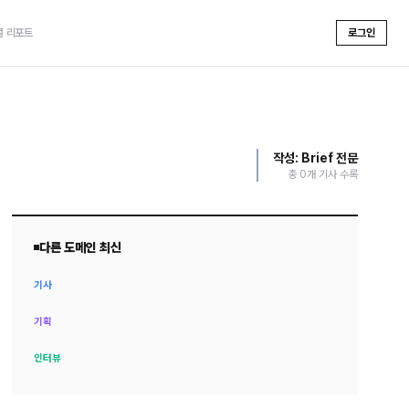
셜 리포트
로그인
작성:
Brief
전문
총
0
개 기사 수록
다른 도메인 최신
기사
기획
인터뷰