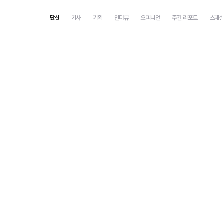
단신
기사
기획
인터뷰
오피니언
주간 리포트
스페