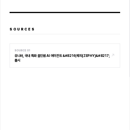
SOURCES
SOURCE
01
↗
유니바, 국내 특화 올인원 AI 에이전트 &#8216;제피(ZEPHY)&#8217;
출시