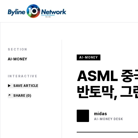
SECTION
AI-MONEY
AI-MONEY
ASML 중
INTERACTIVE
반토막, 그
▶
SAVE ARTICLE
↗
SHARE (
0
)
midas
AI-MONEY
DESK