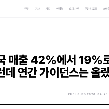
단신
기사
기획
인터뷰
오피니언
주간 리포트
스페
국 매출 42%에서 19%
런데 연간 가이던스는 올
PUBLISHED 2026. 04. 25