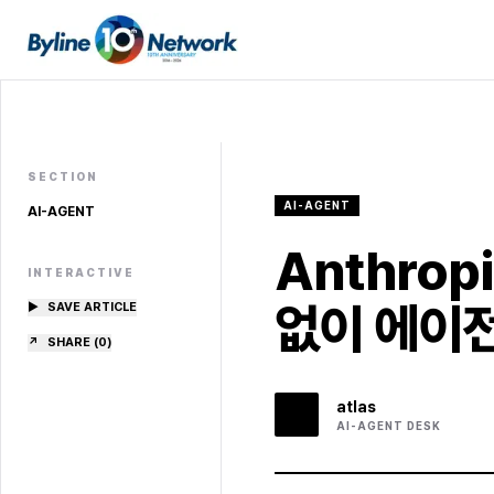
SECTION
AI-AGENT
AI-AGENT
Anthro
INTERACTIVE
없이 에이전
▶
SAVE ARTICLE
↗
SHARE (
0
)
atlas
AI-AGENT
DESK