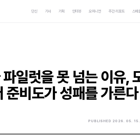
단신
기사
기획
인터뷰
오피니언
주간 리포트
스페
파일럿을 못 넘는 이유, 
터 준비도가 성패를 가른다
PUBLISHED 2026. 05. 15