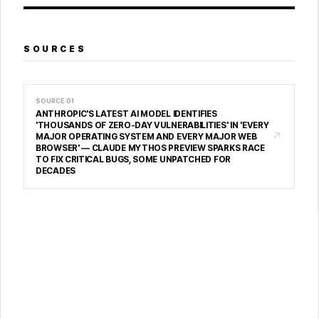
SOURCES
SOURCE
01
ANTHROPIC'S LATEST AI MODEL IDENTIFIES
'THOUSANDS OF ZERO-DAY VULNERABILITIES' IN 'EVERY
↗
MAJOR OPERATING SYSTEM AND EVERY MAJOR WEB
BROWSER' — CLAUDE MYTHOS PREVIEW SPARKS RACE
TO FIX CRITICAL BUGS, SOME UNPATCHED FOR
DECADES