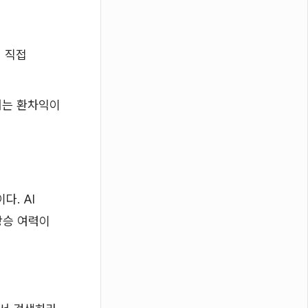
지 직접
서는 환차익이
다. AI
상승 여력이