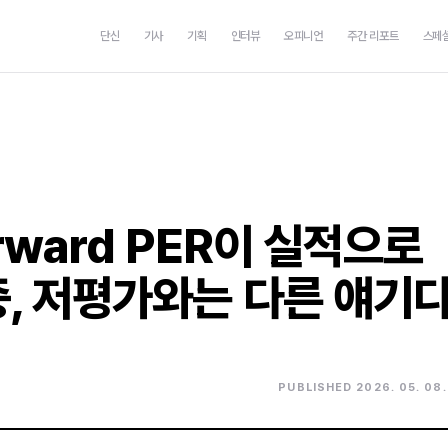
단신
기사
기획
인터뷰
오피니언
주간 리포트
스페
rward PER이 실적으로
, 저평가와는 다른 얘기
PUBLISHED 2026. 05. 08