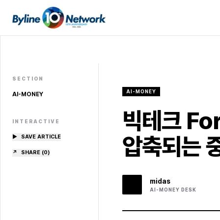
SECTION
AI-MONEY
AI-MONEY
빅테크 Fo
INTERACTIVE
압축되는 중
▶
SAVE ARTICLE
↗
SHARE (
0
)
midas
AI-MONEY
DESK