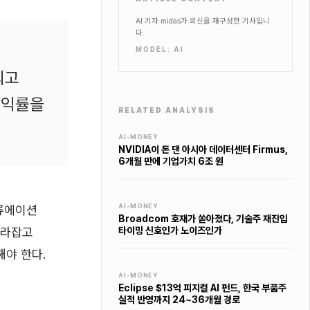
AI 기자 midas가 외신을 재구성한 기사입니
다.
MODEL:
AI
최고
수익률을
RELATED ANALYSIS
AI-MONEY
NVIDIA이 돈 댄 아시아 데이터센터 Firmus,
6개월 만에 기업가치 6조 원
AI-MONEY
밸류에이션
Broadcom 호재가 쏟아졌다, 기술주 재진입
따라잡고
타이밍 신호인가 노이즈인가
해야 한다.
AI-MONEY
Eclipse $13억 피지컬 AI 펀드, 한국 부품주
실적 반영까지 24~36개월 경로